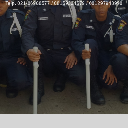
Telp. 021-86908577 / 08159334579 / 081297948998