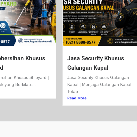
ebersihan Khusus
Jasa Security Khusus
rd
Galangan Kapal
rsihan Khusus Shipyard |
Jasa Security Khusus Galangan
ek yang Berkilau:...
Kapal | Menjaga Galangan Kapal
Tetap...
Read More