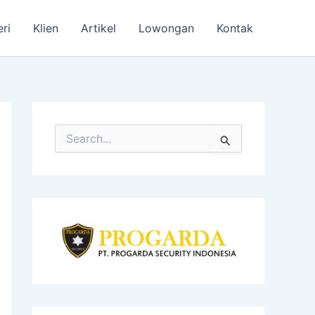
eri
Klien
Artikel
Lowongan
Kontak
S
e
a
r
c
h
f
o
r
: