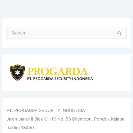
S
e
a
r
c
h
f
o
r
:
PT. PROGARDA SECURITY INDONESIA
Jalan Janur II Blok CH IV No. 53 Billymoon, Pondok Kelapa,
Jaktim 13450