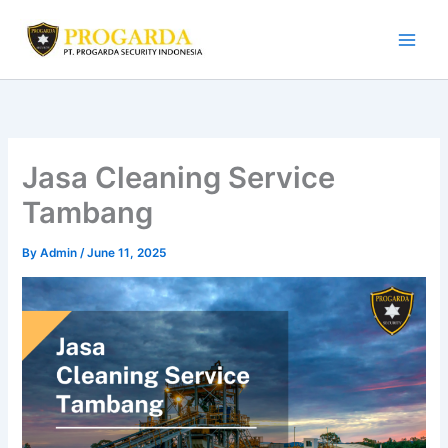
Skip
to
content
Jasa Cleaning Service
Tambang
By
Admin
/
June 11, 2025