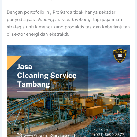
Dengan portofolio ini, ProGarda tidak hanya sekadar
penyedia
jasa cleaning service tambang
, tapi juga mitra
strategis untuk mendukung produktivitas dan keberlanjutan
di sektor energi dan ekstraktif.