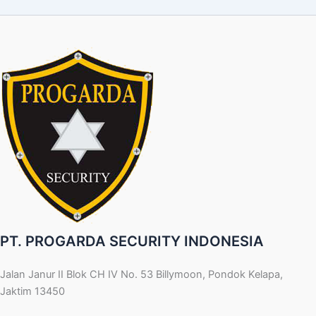
PT. PROGARDA SECURITY INDONESIA
Jalan Janur II Blok CH IV No. 53 Billymoon, Pondok Kelapa,
Jaktim 13450