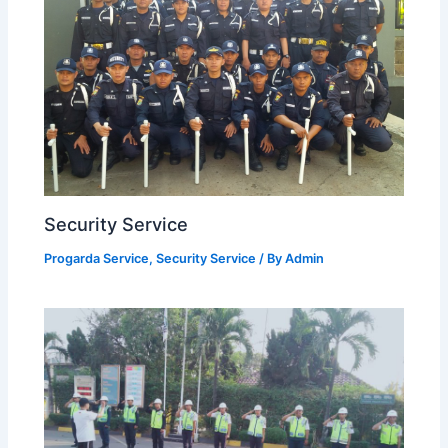
Security Service
Progarda Service
,
Security Service
/ By
Admin