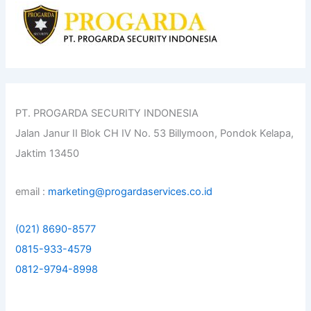
h
f
o
r
:
PT. PROGARDA SECURITY INDONESIA
Jalan Janur II Blok CH IV No. 53 Billymoon, Pondok Kelapa,
Jaktim 13450
email :
marketing@progardaservices.co.id
(021) 8690-8577
0815-933-4579
0812-9794-8998