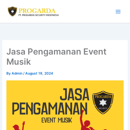
Skip
to
content
Jasa Pengamanan Event
Musik
By
Admin
/
August 19, 2024