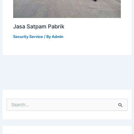
Jasa Satpam Pabrik
Security Service
/ By
Admin
S
e
a
r
c