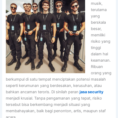
musik,
terutama
yang
berskala
besar,
memiliki
risiko yang
tinggi
dalam hal
keamanan.
Ribuan
orang yang
berkumpul di satu tempat menciptakan potensi masalah
seperti kerumunan yang berdesakan, kerusuhan, atau
bahkan ancaman teroris. Di sinilah peran
jasa security
menjadi krusial. Tanpa pengamanan yang tepat, risiko
tersebut bisa berkembang menjadi situasi yang
membahayakan, baik bagi penonton, artis, maupun staf
acara.