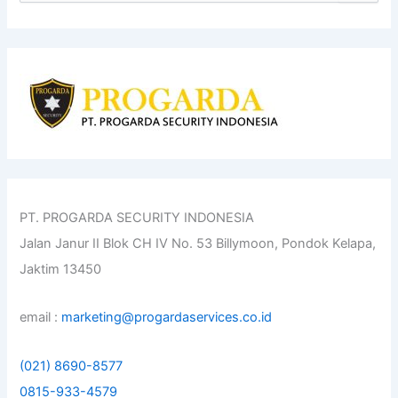
e
a
r
c
h
f
o
r
:
PT. PROGARDA SECURITY INDONESIA
Jalan Janur II Blok CH IV No. 53 Billymoon, Pondok Kelapa,
Jaktim 13450
email :
marketing@progardaservices.co.id
(021) 8690-8577
0815-933-4579