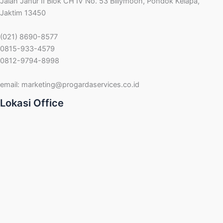
Jalan Janur II Blok CH IV No. 53 Billymoon, Pondok Kelapa,
Jaktim 13450
(021) 8690-8577
0815-933-4579
0812-9794-8998
email:
marketing@progardaservices.co.id
Lokasi Office