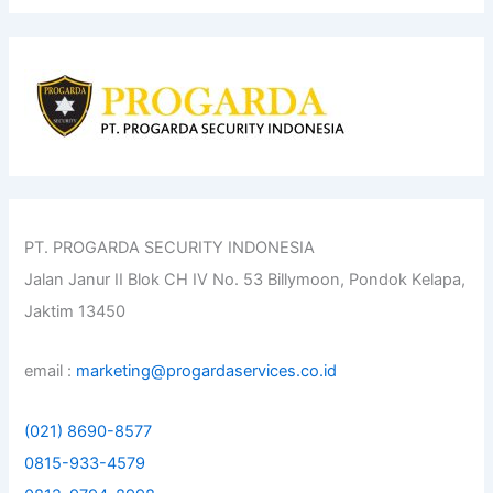
a
r
c
h
f
o
r
:
PT. PROGARDA SECURITY INDONESIA
Jalan Janur II Blok CH IV No. 53 Billymoon, Pondok Kelapa,
Jaktim 13450
email :
marketing@progardaservices.co.id
(021) 8690-8577
0815-933-4579