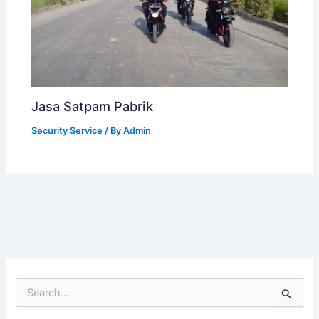
Jasa Satpam Pabrik
Security Service
/ By
Admin
S
e