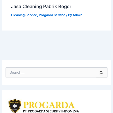
Jasa Cleaning Pabrik Bogor
Cleaning Service
,
Progarda Service
/ By
Admin
S
e
a
r
c
h
f
o
r