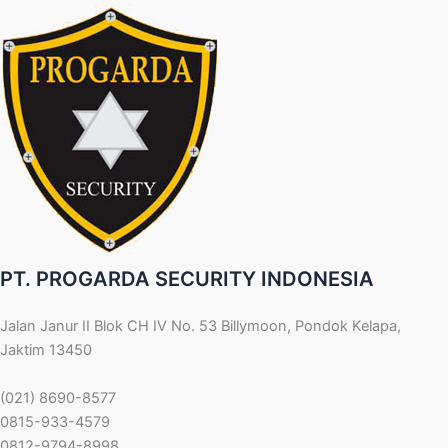
PT. PROGARDA SECURITY INDONESIA
Jalan Janur II Blok CH IV No. 53 Billymoon, Pondok Kelapa,
Jaktim 13450
(021) 8690-8577
0815-933-4579
0812-9794-8998