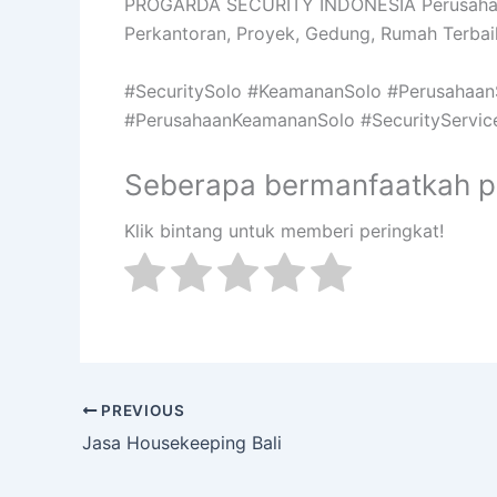
PROGARDA SECURITY INDONESIA Perusahaa
Perkantoran, Proyek, Gedung, Rumah Terbaik
#SecuritySolo #KeamananSolo #PerusahaanS
#PerusahaanKeamananSolo #SecurityServic
Seberapa bermanfaatkah po
Klik bintang untuk memberi peringkat!
PREVIOUS
Jasa Housekeeping Bali