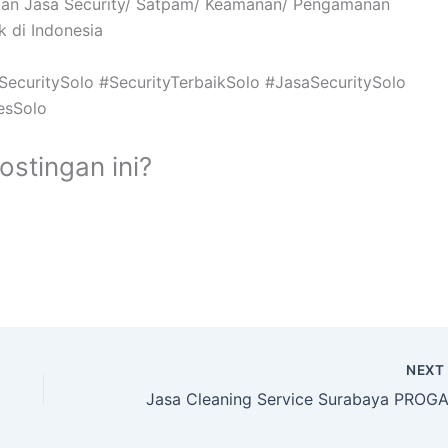
n Jasa Security/ Satpam/ Keamanan/ Pengamanan
 di Indonesia
ecuritySolo #SecurityTerbaikSolo #JasaSecuritySolo
esSolo
stingan ini?
NEX