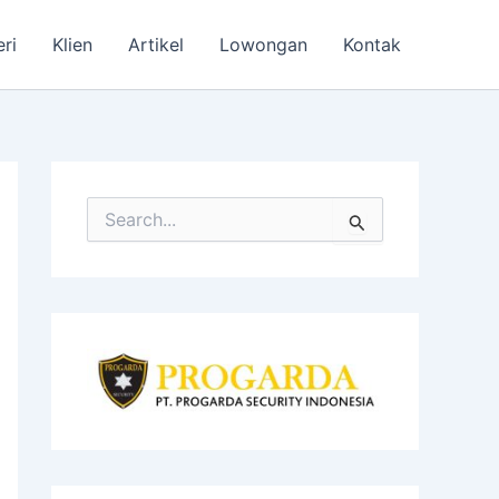
eri
Klien
Artikel
Lowongan
Kontak
S
e
a
r
c
h
f
o
r
: