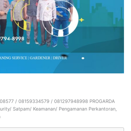
-86908577 / 08159334579 / 081297948998 PROGARDA
rity/ Satpam/ Keamanan/ Pengamanan Perkantoran,
a