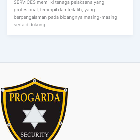
SERVICES memiliki tenaga pelaksana yang
profesional, terampil dan terlatih, yang
berpengalaman pada bidangnya masing-masing
serta didukung