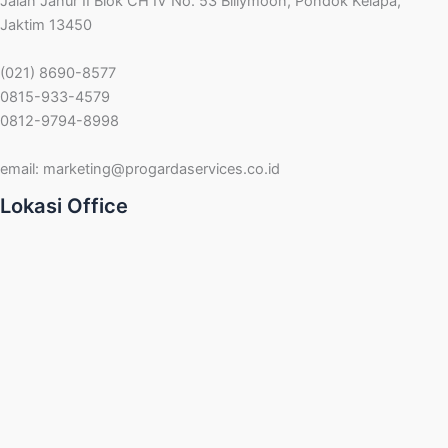
Jalan Janur II Blok CH IV No. 53 Billymoon, Pondok Kelapa,
Jaktim 13450
(021) 8690-8577
0815-933-4579
0812-9794-8998
email:
marketing@progardaservices.co.id
Lokasi Office