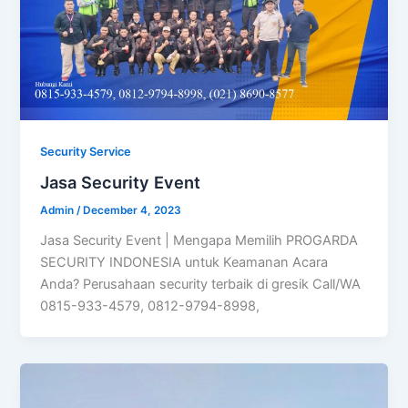
Security Service
Jasa Security Event
Admin
/
December 4, 2023
Jasa Security Event | Mengapa Memilih PROGARDA
SECURITY INDONESIA untuk Keamanan Acara
Anda? Perusahaan security terbaik di gresik Call/WA
0815-933-4579, 0812-9794-8998,