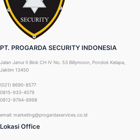
PT. PROGARDA SECURITY INDONESIA
Jalan Janur II Blok CH IV No. 53 Billymoon, Pondok Kelapa,
Jaktim 13450
(021) 8690-8577
0815-933-4579
0812-9794-8998
email:
marketing@progardaservices.co.id
Lokasi Office