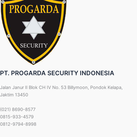
PT. PROGARDA SECURITY INDONESIA
Jalan Janur II Blok CH IV No. 53 Billymoon, Pondok Kelapa,
Jaktim 13450
(021) 8690-8577
0815-933-4579
0812-9794-8998