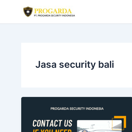
Skip
to
content
Jasa security bali