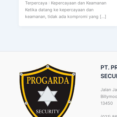
Terpercaya : Kepercayaan dan Keamanan
Ketika datang ke kepercayaan dan
keamanan, tidak ada kompromi yang […]
PT. 
SECU
Jalan Ja
Billymo
13450
(021) 8