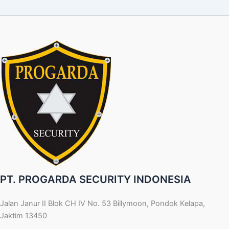
PT. PROGARDA SECURITY INDONESIA
Jalan Janur II Blok CH IV No. 53 Billymoon, Pondok Kelapa,
Jaktim 13450