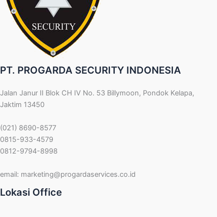
PT. PROGARDA SECURITY INDONESIA
Jalan Janur II Blok CH IV No. 53 Billymoon, Pondok Kelapa,
Jaktim 13450
(021) 8690-8577
0815-933-4579
0812-9794-8998
email:
marketing@progardaservices.co.id
Lokasi Office