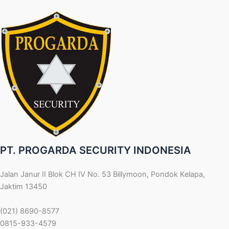
PT. PROGARDA SECURITY INDONESIA
Jalan Janur II Blok CH IV No. 53 Billymoon, Pondok Kelapa,
Jaktim 13450
(021) 8690-8577
0815-933-4579