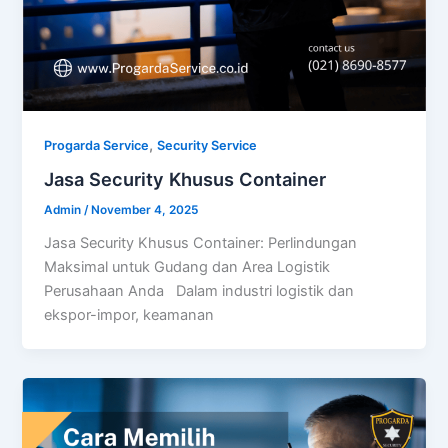
,
Progarda Service
Security Service
Jasa Security Khusus Container
Admin
/
November 4, 2025
Jasa Security Khusus Container: Perlindungan
Maksimal untuk Gudang dan Area Logistik
Perusahaan Anda Dalam industri logistik dan
ekspor-impor, keamanan