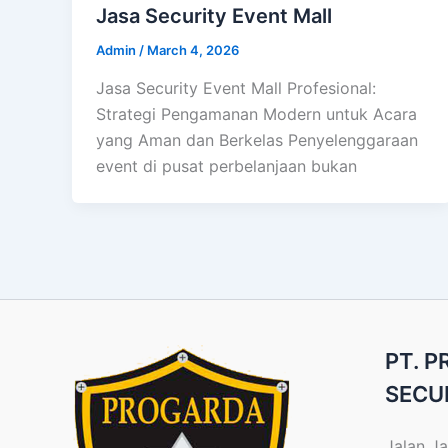
Jasa Security Event Mall
Admin
/
March 4, 2026
Jasa Security Event Mall Profesional:
Strategi Pengamanan Modern untuk Acara
yang Aman dan Berkelas Penyelenggaraan
event di pusat perbelanjaan bukan
PT. 
SECU
Jalan Ja