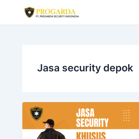
Skip
to
content
Jasa security depok