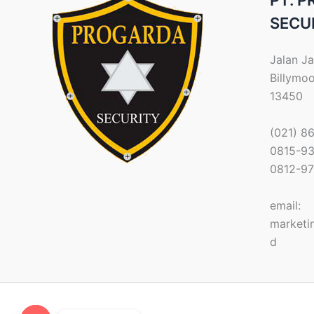
PT. 
SECU
Jalan Ja
Billymo
13450
(021) 8
0815-9
0812-9
email:
marketi
d