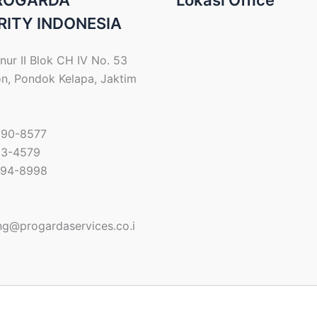
PROGARDA
Lokasi Office
RITY INDONESIA
nur II Blok CH IV No. 53
on, Pondok Kelapa, Jaktim
690-8577
33-4579
794-8998
ng@progardaservices.co.i