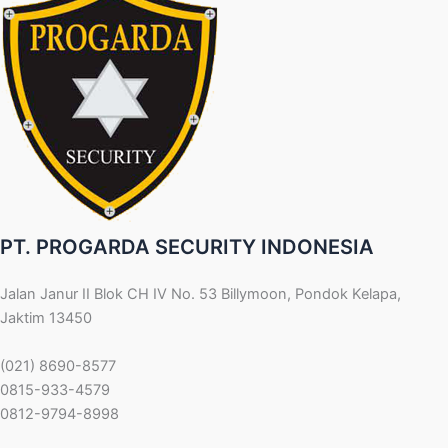
PT. PROGARDA SECURITY INDONESIA
Jalan Janur II Blok CH IV No. 53 Billymoon, Pondok Kelapa,
Jaktim 13450
(021) 8690-8577
0815-933-4579
0812-9794-8998