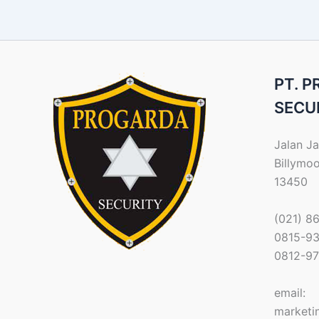
PT. 
SECU
Jalan Ja
Billymo
13450
(021) 8
0815-9
0812-9
email:
marketi