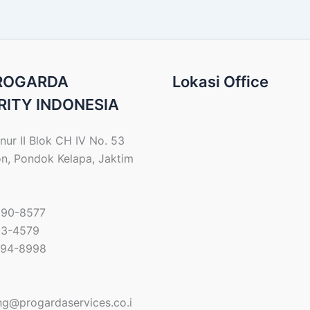
PROGARDA
Lokasi Office
RITY INDONESIA
nur II Blok CH IV No. 53
on, Pondok Kelapa, Jaktim
690-8577
33-4579
794-8998
ng@progardaservices.co.i