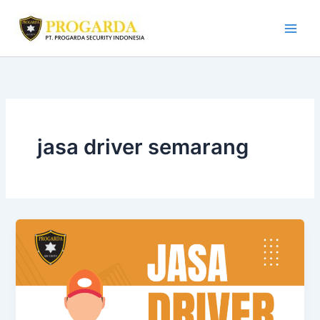
Skip
to
content
jasa driver semarang