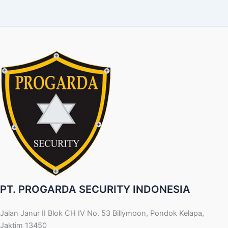
PT. PROGARDA SECURITY INDONESIA
Jalan Janur II Blok CH IV No. 53 Billymoon, Pondok Kelapa,
Jaktim 13450