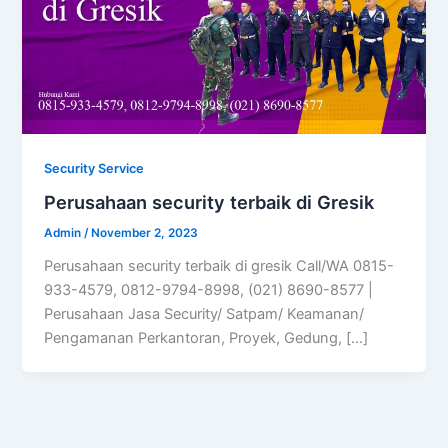
Security Service
Perusahaan security terbaik di Gresik
Admin
/
November 2, 2023
Perusahaan security terbaik di gresik Call/WA 0815-
933-4579, 0812-9794-8998, (021) 8690-8577 |
Perusahaan Jasa Security/ Satpam/ Keamanan/
Pengamanan Perkantoran, Proyek, Gedung, […]