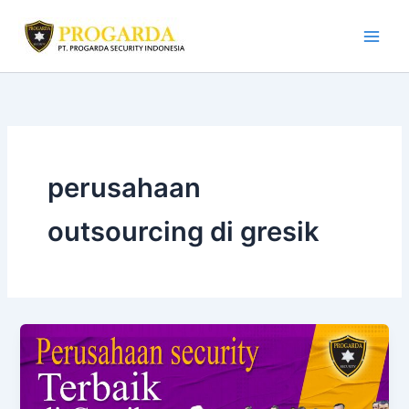
Skip
to
content
perusahaan
outsourcing di gresik