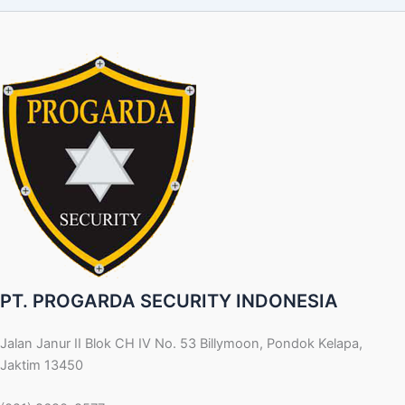
PT. PROGARDA SECURITY INDONESIA
Jalan Janur II Blok CH IV No. 53 Billymoon, Pondok Kelapa,
Jaktim 13450