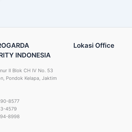
PROGARDA
Lokasi Office
RITY INDONESIA
nur II Blok CH IV No. 53
on, Pondok Kelapa, Jaktim
690-8577
33-4579
794-8998