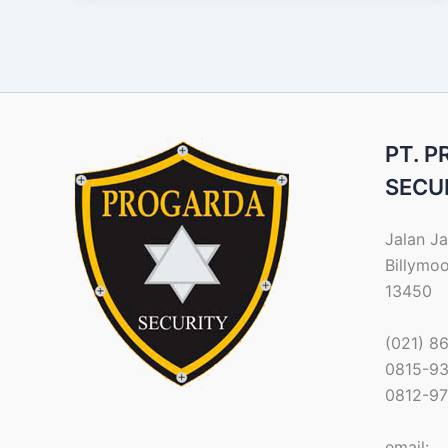
PT. 
SECU
Jalan Ja
Billymo
13450
(021) 8
0815-9
0812-9
email: